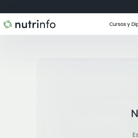
Cursos y D
N
Es