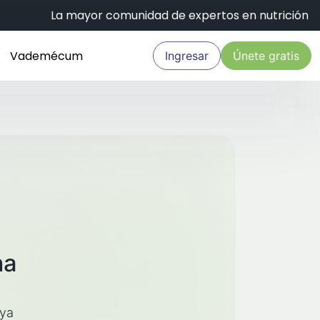
La mayor comunidad de expertos en nutrición
Vademécum
Ingresar
Únete gratis
na
aya