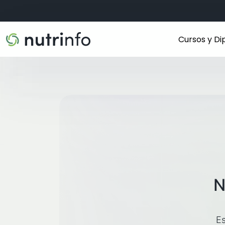
Cursos y D
N
Es