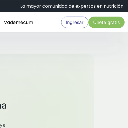
La mayor comunidad de expertos en nutrición
Vademécum
Ingresar
Únete gratis
na
aya