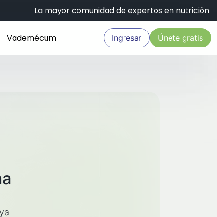
La mayor comunidad de expertos en nutrición
Vademécum
Ingresar
Únete gratis
na
aya