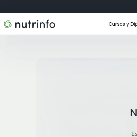
Cursos y D
N
Es