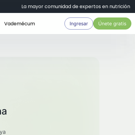
La mayor comunidad de expertos en nutrición
Vademécum
Ingresar
Únete gratis
na
aya