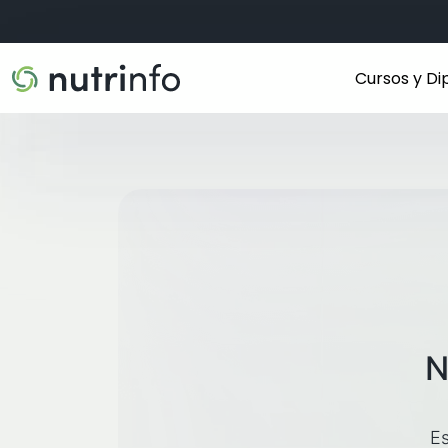
Cursos y D
N
Es