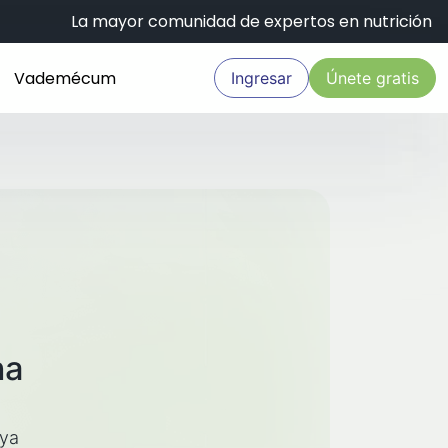
La mayor comunidad de expertos en nutrición
Vademécum
Ingresar
Únete gratis
na
aya