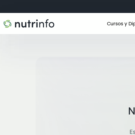
Cursos y D
N
Es