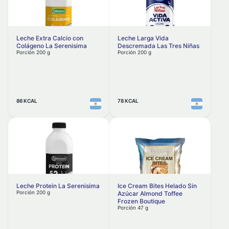
Aurrerá
Postres lácteos
Autenta Foods
Otros postres
Avocare
Leche Extra Calcio con
Leche Larga Vida
Colágeno La Serenisima
Descremada Las Tres Niñas
Azteca
Helados
Porción 200 g
Porción 200 g
Baby Mum-Mum
Quesos
Bachoco
Untables y ricotta
Baggio
86 KCAL
78 KCAL
Pasta blanda
Bagley
Rallados y en hebras
Bahia
Pasta semidura
Balmoro
BAMBI
Pasta dura
Barbarroja
Snacks
Leche Protein La Serenisima
Ice Cream Bites Helado Sin
Barcel
Sopas, salsas y aderezos
Porción 200 g
Azúcar Almond Toffee
Frozen Boutique
Barilla
Aderezos
Porción 47 g
Bariloche
Sopas y caldos