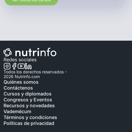
Canale
Canderel
Canelitas
Cañuelas
Canut
Canvas
Redes sociales
Capitán
Caramel Nature
Todos los derechos reservados -
2026
Nutrinfo.com
Carapelli
Quiénes somos
Carbonell
Contáctenos
Cursos y diplomados
Carlos V
Congresos y Eventos
Carlota
Recursos y novedades
Vademécum
Carnivor
Términos y condiciones
Caroyense
Políticas de privacidad
Carranco