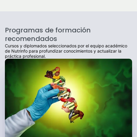
Billiken
Bimbo
Binfinit
Programas de formación
Bio Sicilia
recomendados
Biomac
Cursos y diplomados seleccionados por el equipo académico
Biomate
de Nutrinfo para profundizar conocimientos y actualizar la
práctica profesional.
Bionda
Birdman
Bizcochito
Blancaflor
Blanco del Nilo
Blue Dragon
Blue Patna
BNB
Bocatti