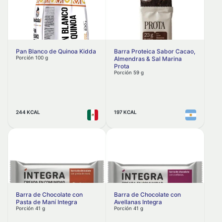
Almadre
Frutas secas y semillas
Aloja
Galletitas
Alpino
Galletitas dulces simples
Alpura
Pan Blanco de Quinoa Kidda
Barra Proteica Sabor Cacao,
Galletitas de arroz
Porción 100 g
Almendras & Sal Marina
Altamar
Prota
Porción 59 g
Galletitas tipo snacks
Alwa
Galletitas tipo crackers
Amande
Ambrosoli
Galletitas dulces rellenas
244 KCAL
197 KCAL
Amor
Bizcochos salados
Amper
Golosinas
Amy´s
Alfajores
Anfibia
Grasas y aceites
AngelFood
Aceites
Barra de Chocolate con
Barra de Chocolate con
Animal Kind
Pasta de Maní Integra
Avellanas Integra
Porción 41 g
Porción 41 g
Cremas y grasas
Aqualoe