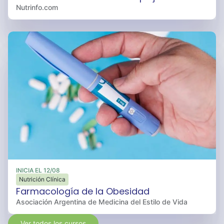
Nutrinfo.com
Cabrales
Cabsha
Cachafaz
Cachamai
Cadbury
Café Martinez
Cagnoli
Calahua
Calchaquí
Caldiet
Campbell\'s
INICIA EL
12/08
Campo Austral
Nutrición Clínica
Farmacología de la Obesidad
Campo Vivo
Asociación Argentina de Medicina del Estilo de Vida
CampoAmor
Canadian Bagels
Ver todos los cursos