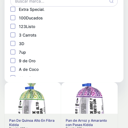
Bebidas para preparar
Extra Special.
Aguas saborizadas
100Ducados
Bebidas deportivas y energizantes
123Listo
Jugos concentrados / en polvo
3 Carrots
Gaseosas
3D
7up
Otras bebidas
9 de Oro
Aguas minerales o mineralizadas
A de Coco
Carnes, pescados y mariscos
Abuelita
Carnes procesadas
ACT II
Fiambres y embutidos
Actimel
Carnes frescas
Activia
Activity
Visceras y menudencias
Adelga Mate
Pan De Quinoa Alto En Fibra
Pan de Arroz y Amaranto
Pescados y mariscos
Kidda
con Pasas Kidda