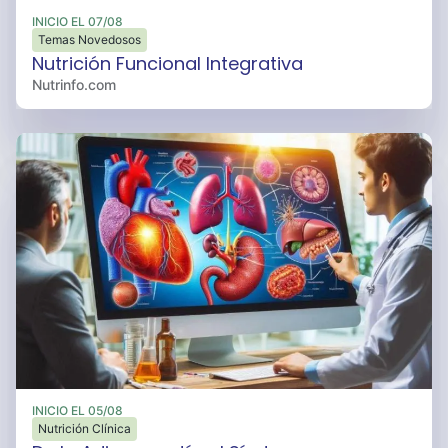
Boing
INICIO EL
07/08
Temas Novedosos
Bokados
Nutrición Funcional Integrativa
Bon o Bon
Nutrinfo.com
Bonafide
Bonafont
Bontá Divina
Booch
Boost
Boost
Borges
Boutique
BOVË
Box
Break
INICIO EL
05/08
Nutrición Clínica
Breton