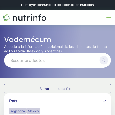
La mayor comunidad de expertos en nutrición
Vademécum
Accede a la información nutricional de los alimentos de forma
ágil y rápida. (México y Argentina)
Borrar todos los filtros
País
Argentina
México