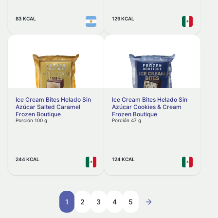
Barraza
Salsas
83 KCAL
129 KCAL
Bauducco
Suplementos Nutricionales
BC
Vegetales y productos vegetales
BC La Campagnola
Vegetales congelados y en conserva
Beepure
Belara
Productos a base de vegetales
BeLight
Vegetales frescos
Ice Cream Bites Helado Sin
Ice Cream Bites Helado Sin
Azúcar Salted Caramel
Azúcar Cookies & Cream
belVita
Yogures
Frozen Boutique
Frozen Boutique
Porción 100 g
Porción 47 g
Benmart
Benot
Berry Nuts
244 KCAL
124 KCAL
Bertolli
Beyond Meat
Biba
1
2
3
4
5
Bicentury