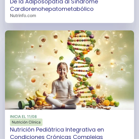
De la Adiposopatía al Síndrome
Breviss
Cardiorenohepatometabólico
Brew Vegan
Nutrinfo.com
Brewcity
Bria
Briannas
BSD Foods
BSN
Bubulubu
Buen Comer
Burganas
Butter
By Giro
INICIA EL
11/08
ByourFood
Nutrición Clínica
Cabaña Argentina
Nutrición Pediátrica Integrativa en
Condiciones Crónicas Complejas
Cabaña Piedras Blancas