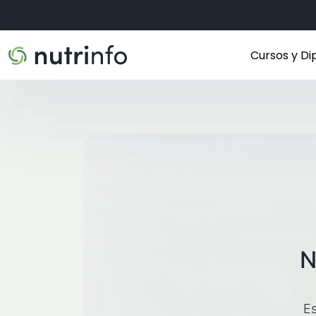
Cursos y D
N
Es