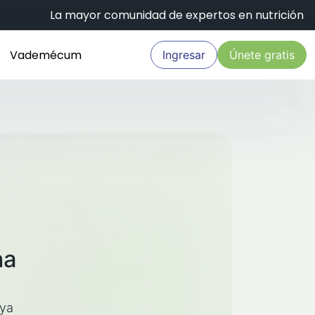
La mayor comunidad de expertos en nutrición
Vademécum
Ingresar
Únete gratis
na
aya