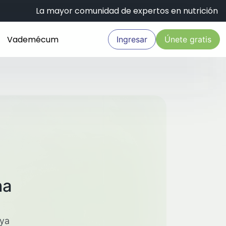
La mayor comunidad de expertos en nutrición
Vademécum
Ingresar
Únete gratis
na
aya