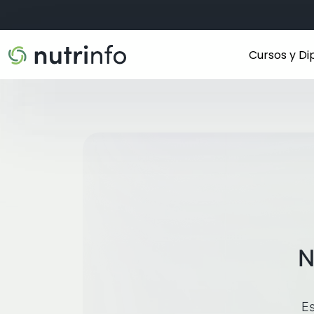
Cursos y D
N
Es