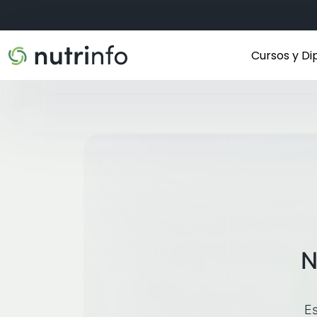
Cursos y D
N
Es