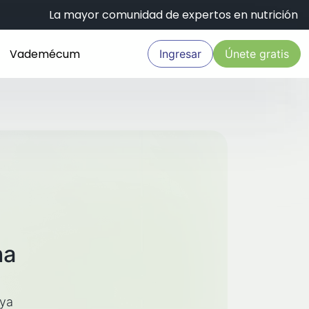
La mayor comunidad de expertos en nutrición
Vademécum
Ingresar
Únete gratis
na
aya