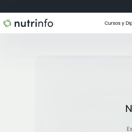
Cursos y D
N
Es