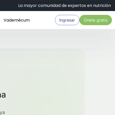
La mayor comunidad de expertos en nutrición
Vademécum
Ingresar
Únete gratis
na
aya