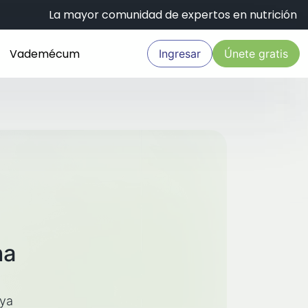
La mayor comunidad de expertos en nutrición
Vademécum
Ingresar
Únete gratis
na
aya