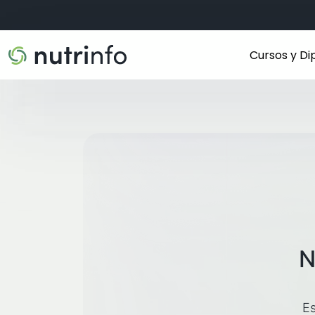
Cursos y D
N
Es