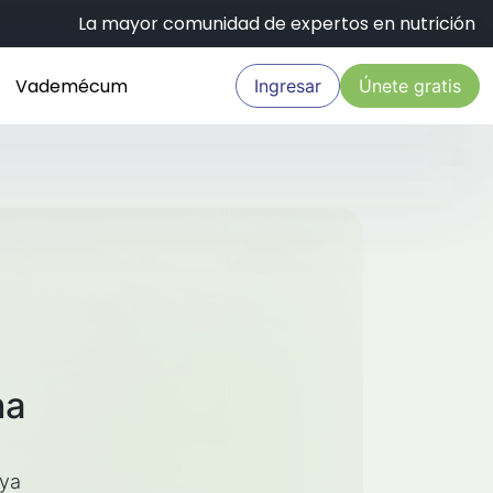
La mayor comunidad de expertos en nutrición
Vademécum
Ingresar
Únete gratis
na
aya