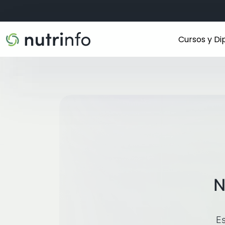
Cursos y D
N
Es